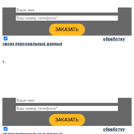
уточнения деталей
Отправляя данную форму, вы соглашаетесь на
обработку
своих персональных данных
×
ЗАКАЗАТЬ ПАМЯТНИК 100Х50Х6
Оставьте, пожалуйста, своё имя и номер телефона и наши
специалисты свяжутся с Вами через несколько минут для
уточнения деталей
Отправляя данную форму, вы соглашаетесь на
обработку
своих персональных данных