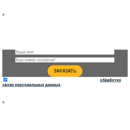
×
ЗАКАЗАТЬ ПАМЯТНИК 100Х40Х6 ПО СОЦ. ЦЕНЕ
Оставьте, пожалуйста, своё имя и номер телефона и наши
специалисты свяжутся с Вами через несколько минут для
уточнения деталей
Отправляя данную форму, вы соглашаетесь на
обработку
своих персональных данных
×
ЗАКАЗАТЬ ПАМЯТНИК 90Х45Х6
Оставьте, пожалуйста, своё имя и номер телефона и наши
специалисты свяжутся с Вами через несколько минут для