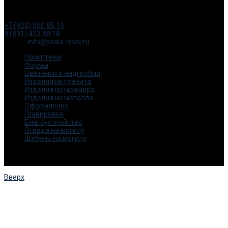
тел:
+7 (920) 050 85 16
8 (831) 423 88 18
e-mail:
info@skala-nnov.ru
Памятники
Формы
Цветники и надгробия
Изделия из гранита
Изделия из мрамора
Изделия из металла
Оформление
Гравировка
Благоустройство
Ограда на могилу
Щебень на могилу
© 2015-2025. Все права защищены.
Скала -НН
Вверх
ЗАКАЗАТЬ ОБРАТНЫЙ ЗВОНОК
Оставьте, пожалуйста, своё имя и номер телефона и наши
менеджеры свяжутся с Вами через несколько минут