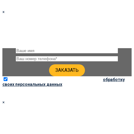
×
ЗАКАЗАТЬ ПАМЯТНИК 80Х60Х6 ПО СОЦ. ЦЕНЕ
Оставьте, пожалуйста, своё имя и номер телефона и наши
специалисты свяжутся с Вами через несколько минут для
уточнения деталей
Отправляя данную форму, вы соглашаетесь на
обработку
своих персональных данных
×
ЗАКАЗАТЬ ПАМЯТНИК 80Х40Х5 ПО СОЦ. ЦЕНЕ
Оставьте, пожалуйста, своё имя и номер телефона и наши
специалисты свяжутся с Вами через несколько минут для
уточнения деталей