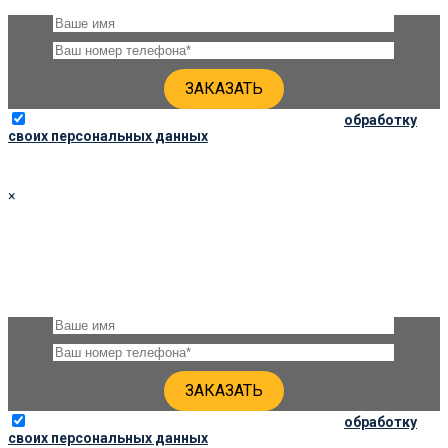
Отправляя данную форму, вы соглашаетесь на
обработку
своих персональных данных
×
ЗАКАЗАТЬ ПАМЯТНИК 90Х40Х6 ПО СОЦ. ЦЕНЕ
Оставьте, пожалуйста, своё имя и номер телефона и наши
специалисты свяжутся с Вами через несколько минут для
уточнения деталей
Отправляя данную форму, вы соглашаетесь на
обработку
своих персональных данных