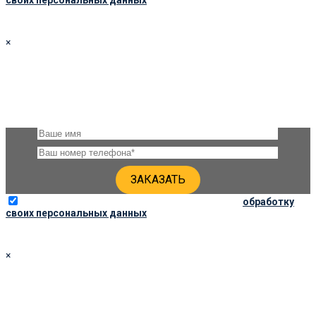
×
ЗАКАЗАТЬ ПАМЯТНИК 110Х50Х8
Оставьте, пожалуйста, своё имя и номер телефона и наши
специалисты свяжутся с Вами через несколько минут для
уточнения деталей
Отправляя данную форму, вы соглашаетесь на
обработку
своих персональных данных
×
ЗАКАЗАТЬ ПАМЯТНИК 100Х50Х8
Оставьте, пожалуйста, своё имя и номер телефона и наши
специалисты свяжутся с Вами через несколько минут для