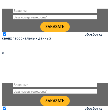
уточнения деталей
Отправляя данную форму, вы соглашаетесь на
обработку
своих персональных данных
×
ЗАКАЗАТЬ ПАМЯТНИК 120Х60Х8
Оставьте, пожалуйста, своё имя и номер телефона и наши
специалисты свяжутся с Вами через несколько минут для
уточнения деталей
Отправляя данную форму, вы соглашаетесь на
обработку