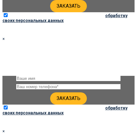
Отправляя данную форму, вы соглашаетесь на
обработку
своих персональных данных
×
ЗАКАЗАТЬ ПАМЯТНИК 110Х50Х8
Оставьте, пожалуйста, своё имя и номер телефона и наши
специалисты свяжутся с Вами через несколько минут для
уточнения деталей
Отправляя данную форму, вы соглашаетесь на
обработку
своих персональных данных
×