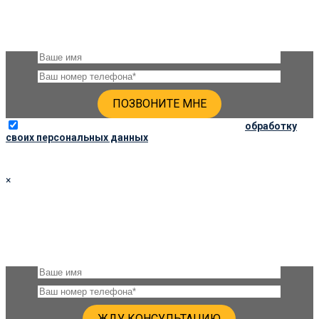
Оставьте, пожалуйста, своё имя и номер телефона и наши
менеджеры свяжутся с Вами через несколько минут
Отправляя данную форму, вы соглашаетесь на
обработку
своих персональных данных
×
ПОЛУЧИТЬ КОНСУЛЬТАЦИЮ
Оставьте, пожалуйста, своё имя и номер телефона и наши
специалисты свяжутся с Вами через несколько минут и дадут
подробную консультацию