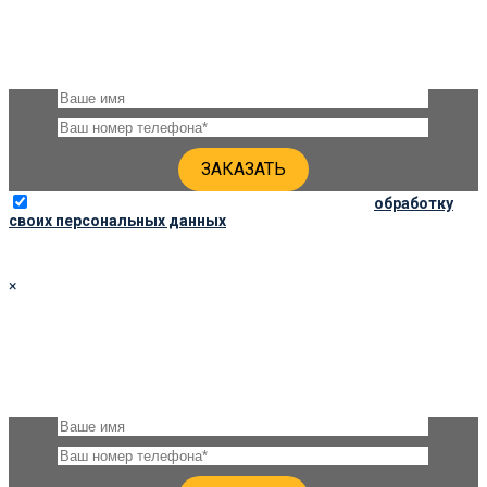
Оставьте, пожалуйста, своё имя и номер телефона и наши
специалисты свяжутся с Вами через несколько минут для
уточнения деталей
Отправляя данную форму, вы соглашаетесь на
обработку
своих персональных данных
×
ЗАКАЗАТЬ ПАМЯТНИК 90Х40Х6 ПО СОЦ. ЦЕНЕ
Оставьте, пожалуйста, своё имя и номер телефона и наши
специалисты свяжутся с Вами через несколько минут для
уточнения деталей