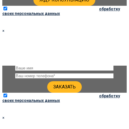
Отправляя данную форму, вы соглашаетесь на
обработку
своих персональных данных
×
ЗАКАЗАТЬ ПАМЯТНИК 80Х60Х6 ПО СОЦ. ЦЕНЕ
Оставьте, пожалуйста, своё имя и номер телефона и наши
специалисты свяжутся с Вами через несколько минут для
уточнения деталей
Отправляя данную форму, вы соглашаетесь на
обработку
своих персональных данных
×
ЗАКАЗАТЬ ПАМЯТНИК 80Х40Х5 ПО СОЦ. ЦЕНЕ