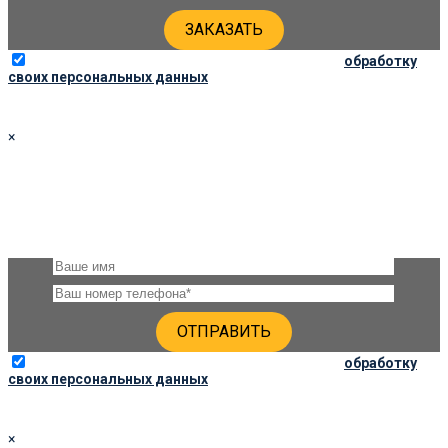
Отправляя данную форму, вы соглашаетесь на
обработку
своих персональных данных
×
УТОЧНИТЬ ЦЕНЫ
Оставьте, пожалуйста, своё имя и номер телефона и наши
специалисты свяжутся с Вами через несколько минут и дадут
подробную консультацию по ценам
Отправляя данную форму, вы соглашаетесь на
обработку
своих персональных данных
×