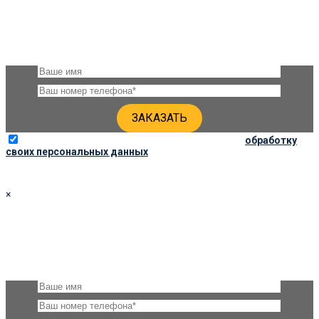
ЗАКАЗАТЬ ПАМЯТНИК 90Х45Х6
Оставьте, пожалуйста, своё имя и номер телефона и наши
специалисты свяжутся с Вами через несколько минут для
уточнения деталей
Отправляя данную форму, вы соглашаетесь на
обработку
своих персональных данных
×
ЗАКАЗАТЬ ПАМЯТНИК 100Х50Х6
Оставьте, пожалуйста, своё имя и номер телефона и наши
специалисты свяжутся с Вами через несколько минут для
уточнения деталей