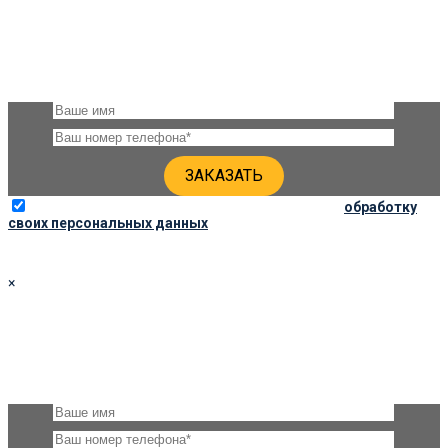
ЗАКАЗАТЬ ПАМЯТНИК 100Х50Х8
Оставьте, пожалуйста, своё имя и номер телефона и наши
специалисты свяжутся с Вами через несколько минут для
уточнения деталей
Отправляя данную форму, вы соглашаетесь на
обработку
своих персональных данных
×
ЗАКАЗАТЬ ПАМЯТНИК 120Х60Х8
Оставьте, пожалуйста, своё имя и номер телефона и наши
специалисты свяжутся с Вами через несколько минут для
уточнения деталей