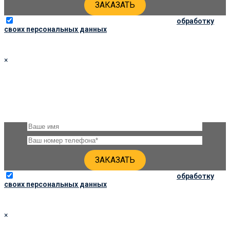
Отправляя данную форму, вы соглашаетесь на
обработку
своих персональных данных
×
ЗАКАЗАТЬ ПАМЯТНИК 100Х40Х6 ПО СОЦ. ЦЕНЕ
Оставьте, пожалуйста, своё имя и номер телефона и наши
специалисты свяжутся с Вами через несколько минут для
уточнения деталей
Отправляя данную форму, вы соглашаетесь на
обработку
своих персональных данных
×