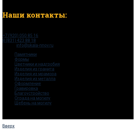
Наши контакты:
тел:
+7 (920) 050 85 16
8 (831) 423 88 18
e-mail:
info@skala-nnov.ru
Памятники
Формы
Цветники и надгробия
Изделия из гранита
Изделия из мрамора
Изделия из металла
Оформление
Гравировка
Благоустройство
Ограда на могилу
Щебень на могилу
© 2015-2025. Все права защищены.
Скала -НН
Вверх
ЗАКАЗАТЬ ОБРАТНЫЙ ЗВОНОК