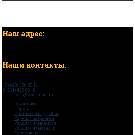
Наш адрес:
г. Нижний Новгород, ул. Светлоярская, д. 13б
Наши контакты:
тел:
+7 (920) 050 85 16
8 (831) 423 88 18
e-mail:
info@skala-nnov.ru
Памятники
Формы
Цветники и надгробия
Изделия из гранита
Изделия из мрамора
Изделия из металла
Оформление