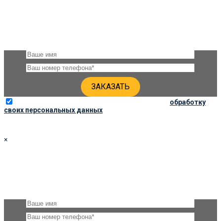
ЗАКАЗАТЬ ПАМЯТНИК 90Х40Х6 ПО СОЦ. ЦЕНЕ
Оставьте, пожалуйста, своё имя и номер телефона и наши
специалисты свяжутся с Вами через несколько минут для
уточнения деталей
Отправляя данную форму, вы соглашаетесь на
обработку
своих персональных данных
×
ЗАКАЗАТЬ ПАМЯТНИК 100Х40Х6 ПО СОЦ. ЦЕНЕ
Оставьте, пожалуйста, своё имя и номер телефона и наши
специалисты свяжутся с Вами через несколько минут для
уточнения деталей