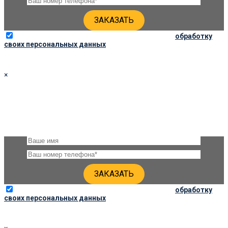
Отправляя данную форму, вы соглашаетесь на
обработку
своих персональных данных
×
ЗАКАЗАТЬ ПАМЯТНИК 100Х50Х8
Оставьте, пожалуйста, своё имя и номер телефона и наши
специалисты свяжутся с Вами через несколько минут для
уточнения деталей
Отправляя данную форму, вы соглашаетесь на
обработку
своих персональных данных