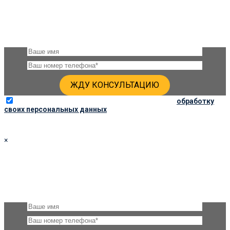
ПОЛУЧИТЬ КОНСУЛЬТАЦИЮ
Оставьте, пожалуйста, своё имя и номер телефона и наши
специалисты свяжутся с Вами через несколько минут и дадут
подробную консультацию
Отправляя данную форму, вы соглашаетесь на
обработку
своих персональных данных
×
ЗАКАЗАТЬ ПАМЯТНИК 80Х60Х6 ПО СОЦ. ЦЕНЕ
Оставьте, пожалуйста, своё имя и номер телефона и наши
специалисты свяжутся с Вами через несколько минут для
уточнения деталей