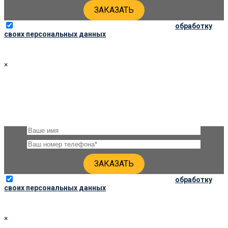
Отправляя данную форму, вы соглашаетесь на
обработку
своих персональных данных
×
ЗАКАЗАТЬ ПАМЯТНИК 80Х40Х5 ПО СОЦ. ЦЕНЕ
Оставьте, пожалуйста, своё имя и номер телефона и наши
специалисты свяжутся с Вами через несколько минут для
уточнения деталей
Отправляя данную форму, вы соглашаетесь на
обработку
своих персональных данных
×