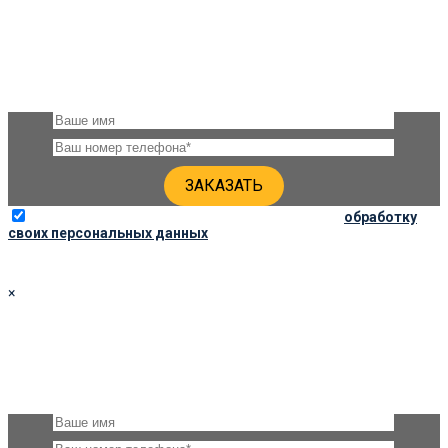
ЗАКАЗАТЬ ПАМЯТНИК 100Х50Х6
Оставьте, пожалуйста, своё имя и номер телефона и наши
специалисты свяжутся с Вами через несколько минут для
уточнения деталей
Отправляя данную форму, вы соглашаетесь на
обработку
своих персональных данных
×
ЗАКАЗАТЬ ПАМЯТНИК 110Х50Х8
Оставьте, пожалуйста, своё имя и номер телефона и наши
специалисты свяжутся с Вами через несколько минут для
уточнения деталей