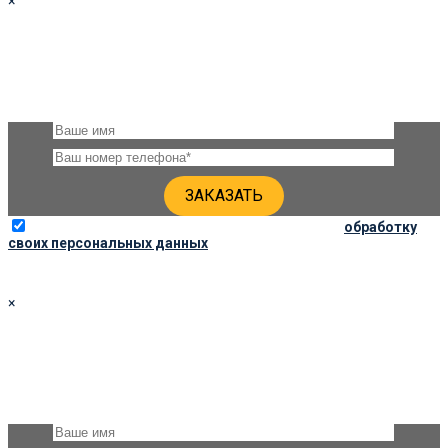
×
ЗАКАЗАТЬ ПАМЯТНИК 120Х60Х8
Оставьте, пожалуйста, своё имя и номер телефона и наши
специалисты свяжутся с Вами через несколько минут для
уточнения деталей
Отправляя данную форму, вы соглашаетесь на
обработку
своих персональных данных
×
УТОЧНИТЬ ЦЕНЫ
Оставьте, пожалуйста, своё имя и номер телефона и наши
специалисты свяжутся с Вами через несколько минут и дадут
подробную консультацию по ценам