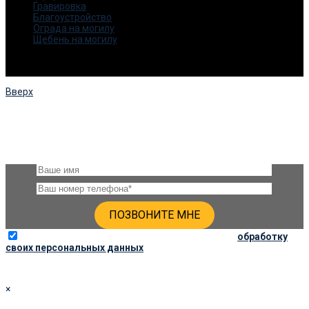
Гравировка
Благоустройство
Ограда на могилу
Щебень на могилу
© 2015-2025. Все права защищены.
Скала -НН
Вверх
ЗАКАЗАТЬ ОБРАТНЫЙ ЗВОНОК
Оставьте, пожалуйста, своё имя и номер телефона и наши
менеджеры свяжутся с Вами через несколько минут
Отправляя данную форму, вы соглашаетесь на
обработку
своих персональных данных
×