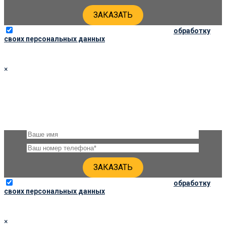
Отправляя данную форму, вы соглашаетесь на
обработку
своих персональных данных
×
ЗАКАЗАТЬ ПАМЯТНИК 90Х45Х6
Оставьте, пожалуйста, своё имя и номер телефона и наши
специалисты свяжутся с Вами через несколько минут для
уточнения деталей
Отправляя данную форму, вы соглашаетесь на
обработку
своих персональных данных
×