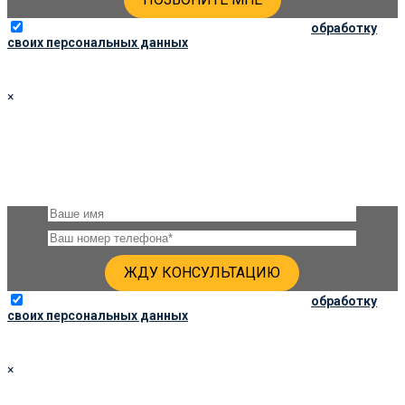
Отправляя данную форму, вы соглашаетесь на
обработку
своих персональных данных
×
ПОЛУЧИТЬ КОНСУЛЬТАЦИЮ
Оставьте, пожалуйста, своё имя и номер телефона и наши
специалисты свяжутся с Вами через несколько минут и дадут
подробную консультацию
Отправляя данную форму, вы соглашаетесь на
обработку
своих персональных данных
×
ЗАКАЗАТЬ ПАМЯТНИК 80Х60Х6 ПО СОЦ. ЦЕНЕ