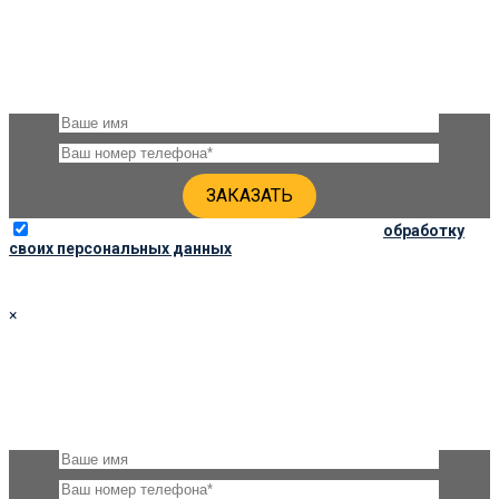
ЗАКАЗАТЬ ПАМЯТНИК 110Х50Х8
Оставьте, пожалуйста, своё имя и номер телефона и наши
специалисты свяжутся с Вами через несколько минут для
уточнения деталей
Отправляя данную форму, вы соглашаетесь на
обработку
своих персональных данных
×
ЗАКАЗАТЬ ПАМЯТНИК 100Х50Х8
Оставьте, пожалуйста, своё имя и номер телефона и наши
специалисты свяжутся с Вами через несколько минут для
уточнения деталей