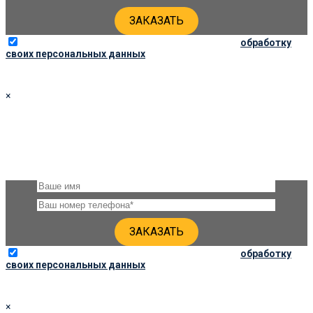
Отправляя данную форму, вы соглашаетесь на
обработку
своих персональных данных
×
ЗАКАЗАТЬ ПАМЯТНИК 120Х60Х8
Оставьте, пожалуйста, своё имя и номер телефона и наши
специалисты свяжутся с Вами через несколько минут для
уточнения деталей
Отправляя данную форму, вы соглашаетесь на
обработку
своих персональных данных
×