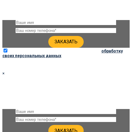
Оставьте, пожалуйста, своё имя и номер телефона и наши
специалисты свяжутся с Вами через несколько минут для
уточнения деталей
Отправляя данную форму, вы соглашаетесь на
обработку
своих персональных данных
×
ЗАКАЗАТЬ ПАМЯТНИК 100Х50Х6
Оставьте, пожалуйста, своё имя и номер телефона и наши
специалисты свяжутся с Вами через несколько минут для
уточнения деталей