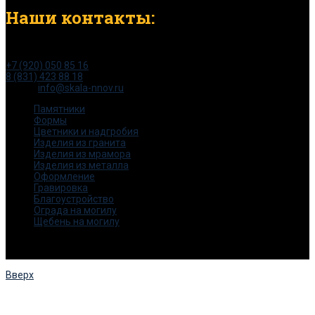
Наши контакты:
тел:
+7 (920) 050 85 16
8 (831) 423 88 18
e-mail:
info@skala-nnov.ru
Памятники
Формы
Цветники и надгробия
Изделия из гранита
Изделия из мрамора
Изделия из металла
Оформление
Гравировка
Благоустройство
Ограда на могилу
Щебень на могилу
© 2015-2025. Все права защищены.
Скала -НН
Вверх
ЗАКАЗАТЬ ОБРАТНЫЙ ЗВОНОК