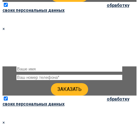
Отправляя данную форму, вы соглашаетесь на
обработку
своих персональных данных
×
ЗАКАЗАТЬ ПАМЯТНИК 100Х40Х6 ПО СОЦ. ЦЕНЕ
Оставьте, пожалуйста, своё имя и номер телефона и наши
специалисты свяжутся с Вами через несколько минут для
уточнения деталей
Отправляя данную форму, вы соглашаетесь на
обработку
своих персональных данных
×
ЗАКАЗАТЬ ПАМЯТНИК 90Х45Х6