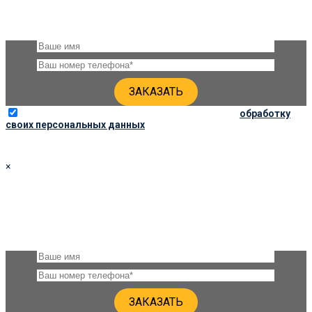
Оставьте, пожалуйста, своё имя и номер телефона и наши
специалисты свяжутся с Вами через несколько минут для
уточнения деталей
Отправляя данную форму, вы соглашаетесь на
обработку
своих персональных данных
×
ЗАКАЗАТЬ ПАМЯТНИК 90Х40Х6 ПО СОЦ. ЦЕНЕ
Оставьте, пожалуйста, своё имя и номер телефона и наши
специалисты свяжутся с Вами через несколько минут для
уточнения деталей