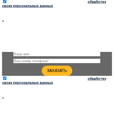
Отправляя данную форму, вы соглашаетесь на
обработку
своих персональных данных
×
ЗАКАЗАТЬ ПАМЯТНИК 80Х60Х6 ПО СОЦ. ЦЕНЕ
Оставьте, пожалуйста, своё имя и номер телефона и наши
специалисты свяжутся с Вами через несколько минут для
уточнения деталей
Отправляя данную форму, вы соглашаетесь на
обработку
своих персональных данных
×
ЗАКАЗАТЬ ПАМЯТНИК 80Х40Х5 ПО СОЦ. ЦЕНЕ