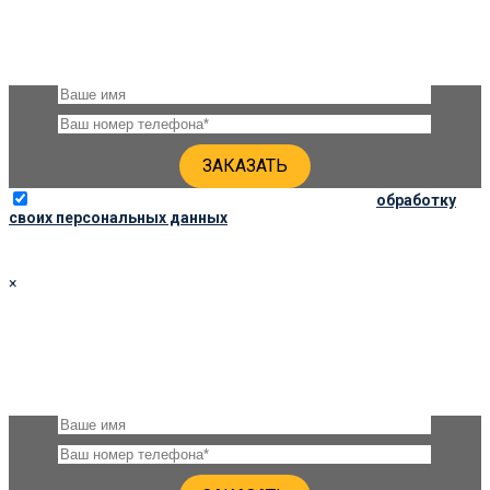
Оставьте, пожалуйста, своё имя и номер телефона и наши
специалисты свяжутся с Вами через несколько минут для
уточнения деталей
Отправляя данную форму, вы соглашаетесь на
обработку
своих персональных данных
×
ЗАКАЗАТЬ ПАМЯТНИК 120Х60Х8
Оставьте, пожалуйста, своё имя и номер телефона и наши
специалисты свяжутся с Вами через несколько минут для
уточнения деталей