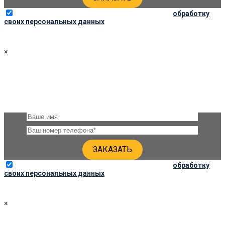
Отправляя данную форму, вы соглашаетесь на
обработку
своих персональных данных
×
ЗАКАЗАТЬ ПАМЯТНИК 110Х50Х8
Оставьте, пожалуйста, своё имя и номер телефона и наши
специалисты свяжутся с Вами через несколько минут для
уточнения деталей
Отправляя данную форму, вы соглашаетесь на
обработку
своих персональных данных
×
ЗАКАЗАТЬ ПАМЯТНИК 100Х50Х8