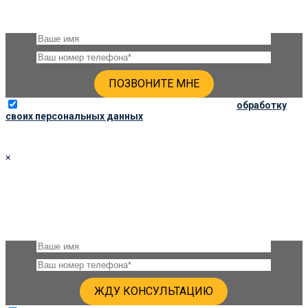
Оставьте, пожалуйста, своё имя и номер телефона и наши
менеджеры свяжутся с Вами через несколько минут
Отправляя данную форму, вы соглашаетесь на
обработку
своих персональных данных
×
ПОЛУЧИТЬ КОНСУЛЬТАЦИЮ
Оставьте, пожалуйста, своё имя и номер телефона и наши
специалисты свяжутся с Вами через несколько минут и дадут
подробную консультацию