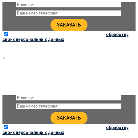
Отправляя данную форму, вы соглашаетесь на
обработку
своих персональных данных
×
ЗАКАЗАТЬ ПАМЯТНИК 110Х50Х8
Оставьте, пожалуйста, своё имя и номер телефона и наши
специалисты свяжутся с Вами через несколько минут для
уточнения деталей
Отправляя данную форму, вы соглашаетесь на
обработку
своих персональных данных