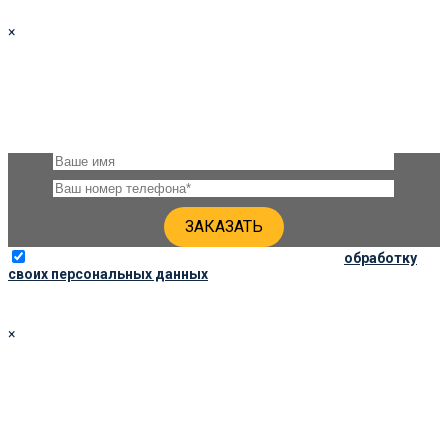
×
ЗАКАЗАТЬ ПАМЯТНИК 90Х45Х6
Оставьте, пожалуйста, своё имя и номер телефона и наши
специалисты свяжутся с Вами через несколько минут для
уточнения деталей
Отправляя данную форму, вы соглашаетесь на
обработку
своих персональных данных
×
ЗАКАЗАТЬ ПАМЯТНИК 100Х50Х6
Оставьте, пожалуйста, своё имя и номер телефона и наши
специалисты свяжутся с Вами через несколько минут для
уточнения деталей