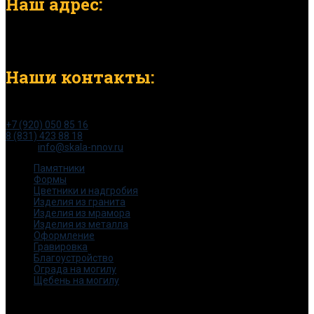
Наш адрес:
г. Нижний Новгород, ул. Светлоярская, д. 13б
Наши контакты:
тел:
+7 (920) 050 85 16
8 (831) 423 88 18
e-mail:
info@skala-nnov.ru
Памятники
Формы
Цветники и надгробия
Изделия из гранита
Изделия из мрамора
Изделия из металла
Оформление
Гравировка
Благоустройство
Ограда на могилу
Щебень на могилу
© 2015-2025. Все права защищены.
Скала -НН