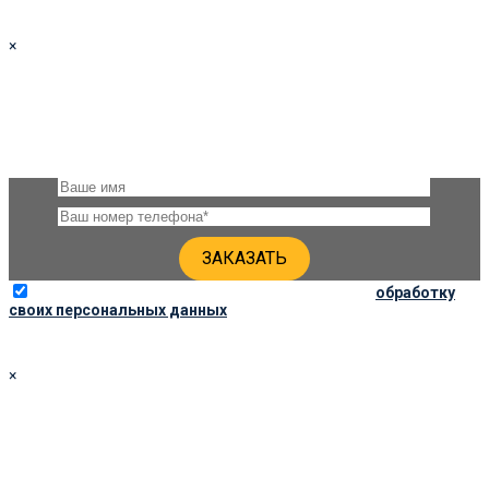
×
ЗАКАЗАТЬ ПАМЯТНИК 100Х50Х8
Оставьте, пожалуйста, своё имя и номер телефона и наши
специалисты свяжутся с Вами через несколько минут для
уточнения деталей
Отправляя данную форму, вы соглашаетесь на
обработку
своих персональных данных
×
ЗАКАЗАТЬ ПАМЯТНИК 120Х60Х8
Оставьте, пожалуйста, своё имя и номер телефона и наши
специалисты свяжутся с Вами через несколько минут для
уточнения деталей