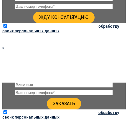
Отправляя данную форму, вы соглашаетесь на
обработку
своих персональных данных
×
ЗАКАЗАТЬ ПАМЯТНИК 80Х60Х6 ПО СОЦ. ЦЕНЕ
Оставьте, пожалуйста, своё имя и номер телефона и наши
специалисты свяжутся с Вами через несколько минут для
уточнения деталей
Отправляя данную форму, вы соглашаетесь на
обработку
своих персональных данных