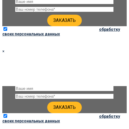
Отправляя данную форму, вы соглашаетесь на
обработку
своих персональных данных
×
ЗАКАЗАТЬ ПАМЯТНИК 100Х40Х6 ПО СОЦ. ЦЕНЕ
Оставьте, пожалуйста, своё имя и номер телефона и наши
специалисты свяжутся с Вами через несколько минут для
уточнения деталей
Отправляя данную форму, вы соглашаетесь на
обработку
своих персональных данных