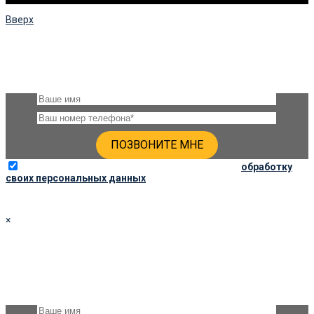
Вверх
ЗАКАЗАТЬ ОБРАТНЫЙ ЗВОНОК
Оставьте, пожалуйста, своё имя и номер телефона и наши
менеджеры свяжутся с Вами через несколько минут
Отправляя данную форму, вы соглашаетесь на
обработку
своих персональных данных
×
ПОЛУЧИТЬ КОНСУЛЬТАЦИЮ
Оставьте, пожалуйста, своё имя и номер телефона и наши
специалисты свяжутся с Вами через несколько минут и дадут
подробную консультацию